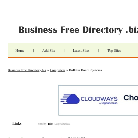
Home
|
Add Site
|
Latest Sites
|
Top Sites
|
Business Free Directory.biz
»
Computers
» Bulletin Board Systems
Links
Sort by:
Hits
|
Alphabetical