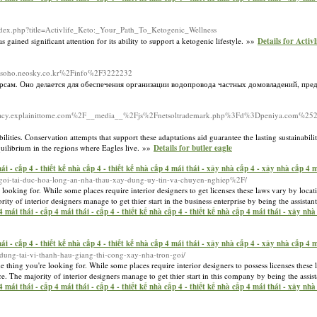
index.php?title=Activlife_Keto:_Your_Path_To_Ketogenic_Wellness
gained significant attention for its ability to support a ketogenic lifestyle. »»
Details for Activ
p?d=soho.neosky.co.kr%2Finfo%2F3222232
сам. Оно делается для обеспечения организации водопровода частных домовладений, пред
ateracy.explainittome.com%2F__media__%2Fjs%2Fnetsoltrademark.php%3Fd%3Dpeniya.com%252
bilities. Conservation attempts that support these adaptations aid guarantee the lasting sustainabil
equilibrium in the regions where Eagles live. »»
Details for butler eagle
ái - cấp 4 - thiết kế nhà cấp 4 - thiết kế nhà cấp 4 mái thái - xây nhà cấp 4 - xây nhà cấp 4
-goi-tai-duc-hoa-long-an-nha-thau-xay-dung-uy-tin-va-chuyen-nghiep%2F/
 looking for. While some places require interior designers to get licenses these laws vary by locat
y of interior designers manage to get thier start in the business enterprise by being the assistant
mái thái - cấp 4 mái thái - cấp 4 - thiết kế nhà cấp 4 - thiết kế nhà cấp 4 mái thái - xây nh
ái - cấp 4 - thiết kế nhà cấp 4 - thiết kế nhà cấp 4 mái thái - xây nhà cấp 4 - xây nhà cấp 4
y-dung-tai-vi-thanh-hau-giang-thi-cong-xay-nha-tron-goi/
 thing you're looking for. While some places require interior designers to possess licenses these 
. The majority of interior designers manage to get thier start in this company by being the assista
mái thái - cấp 4 mái thái - cấp 4 - thiết kế nhà cấp 4 - thiết kế nhà cấp 4 mái thái - xây nh