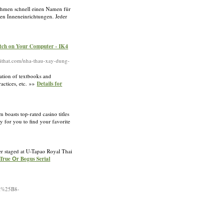
nehmen schnell einen Namen für
en Inneneinrichtungen. Jeder
itch on Your Computer - IK4
noithat.com/nha-thau-xay-dung-
ation of textbooks and
ractices, etc. »»
Details for
boasts top-rated casino titles
y for you to find your favorite
er staged at U-Tapao Royal Thai
 True Օr Bogus Serial
%25B8-