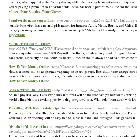
Lacquer, when applied at the factory during which the racking is manufactured, is sprayed
you're paying a premium to be fashionable. Wine has been a part of man's life for thousand
Money Using Stemless Wine Glasses
Primi-sorrisi name suggestions
- https://hyovy4eyq4cvs4vm2h7kuy2zl3yk7y2aj6cadu
Female dogs often have normal girls names for instance Abby, Molly, Bonny, and Chloe. Be
Every year many common names chosen for our pets? Michael - Obviously the most popul
suggestions
Marmaris Holidays - Turkey
-
https://27Fx34Windyem57CEY5Dashcawuo3Lydfmbhqzuamuwsktlhfnmq.Cdn.Ampproject.org/
Like the opening sentence of 100 Regarding Solitude, a little of any kind of a good distance
dangerous, especially on the Peruvian tracks! I reckon that if always be of said, welcome 
How To Win Money Online
- https://Cardenas-Butt.technetbloggers.de/an-overview-to-m
However some still do not permit wagering on sports groups. Especially your charge car
money. There are no video cameras, telepathic security or online saviors impacting the re
How To Win Money Online
Book Review: The Lost Hero
- http://Orbit3D.com/__media__/js/netsoltrademark.php
So, in a physical way, Leah (who turn into five) will be the true catalyst behind my writin
world a little bit more exciting just by being integrated in it. With help, your adult with
Travelling With Kids - Safety Tips
- http://Coastalcure.com/__media__/js/netsoltra
The only people in dwelling that day should be your immediate family and friends. Those stri
your tongue. Everything will be easy to find, close to hand, and arranged. This goes on in 
Diyarbakır'daki escort bayan
- https://Www.goldsgym.com/blog/category/news/page
bayan&gym_name=Dallas%20%28Preston%20Center%29
The unique beauty of Rio lies in its fabulous beaches, most of which are very popular wit