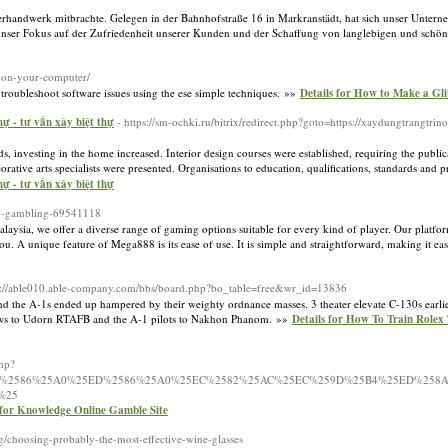
lerhandwerk mitbrachte. Gelegen in der Bahnhofstraße 16 in Markranstädt, hat sich unser Unter
ser Fokus auf der Zufriedenheit unserer Kunden und der Schaffung von langlebigen und schön
h-on-your-computer/
 troubleshoot software issues using the ese simple techniques. »»
Details for How to Make a Gl
thự - tư vấn xây biệt thự
- https://sm-ochki.ru/bitrix/redirect.php?goto=https://xaydungtrangtri
investing in the home increased. Interior design courses were established, requiring the public
orative arts specialists were presented. Organisations to education, qualifications, standards and p
thự - tư vấn xây biệt thự
no-gambling-69541118
ysia, we offer a diverse range of gaming options suitable for every kind of player. Our platform 
. A unique feature of Mega888 is its ease of use. It is simple and straightforward, making it eas
p://able010.able-company.com/bbs/board.php?bo_table=free&wr_id=13836
and the A-1s ended up hampered by their weighty ordnance masses. 3 theater elevate C-130s earli
r crews to Udorn RTAFB and the A-1 pilots to Nakhon Phanom. »»
Details for How To Train Rolex
php?
D%2586%25A0%25ED%2586%25A0%25EC%2582%25AC%25EC%259D%25B4%25ED%258A
%25
 for Knowledge Online Gamble Site
og/choosing-probably-the-most-effective-wine-glasses