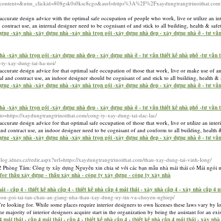
ontent=&utm_clickid=808gsk0s0ksc8cgo&aurl=https%3A%2F%2Fxaydungtrangtrinoithat.com%
ccurate design advice with the optimal safe occupation of people who work, live or utilize an int
 contract use, an internal designer need to be cognisant of and stick to all building, health & saf
 dựng -xây nhà -xây dựng nhà -xây nhà trọn gói -xây dựng nhà đẹp - xây dựng nhà ở - tư vấn
à -xây nhà trọn gói -xây dựng nhà đẹp - xây dựng nhà ở - tư vấn thiết kế nhà phố -tư vấn t
-ty-xay-dung-tai-ha-noi/
ccurate design advice for that optimal safe occupation of those that work, live or make use of an
al and contract use, an indoor designer should be cognisant of and stick to all building, health &
 dựng -xây nhà -xây dựng nhà -xây nhà trọn gói -xây dựng nhà đẹp - xây dựng nhà ở - tư vấn
à -xây nhà trọn gói -xây dựng nhà đẹp - xây dựng nhà ở - tư vấn thiết kế nhà phố -tư vấn t
o=https://xaydungtrangtrinoithat.com/cong-ty-xay-dung-tai-dac-lac/
curate design advice for that optimal safe occupation of those that work, live or utilize an inter
 and contract use, an indoor designer need to be cognisant of and conform to all building, health
 dựng -xây nhà -xây dựng nhà -xây nhà trọn gói -xây dựng nhà đẹp - xây dựng nhà ở - tư vấn
blog.idnes.cz/redir.aspx?url=https://xaydungtrangtrinoithat.com/thau-xay-dung-tai-vinh-long/
 2 Phòng Tắm: Công ty xây dựng Nguyên xin chia sẻ với các bạn mẫu nhà mái thái có Mái ngó
 for thầu xây dựng - thầu xây nhà - công ty xây dựng - công ty xây nhà
ái - cấp 4 - thiết kế nhà cấp 4 - thiết kế nhà cấp 4 mái thái - xây nhà cấp 4 - xây nhà cấp 4
a-tron-goi-tai-tan-chau-an-giang-nha-thau-xay-dung-uy-tin-va-chuyen-nghiep/
u're looking for. While some places require interior designers to own licenses these laws vary by lo
 majority of interior designers acquire start in the organization by being the assistant for an exis
mái thái - cấp 4 mái thái - cấp 4 - thiết kế nhà cấp 4 - thiết kế nhà cấp 4 mái thái - xây nh