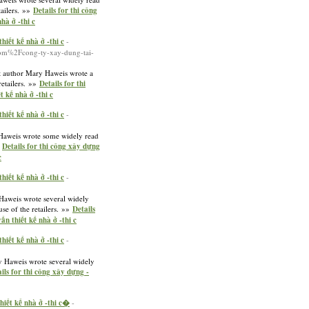
tailers. »»
Details for thi công
hà ở -thi c
iết kế nhà ở -thi c
-
m%2Fcong-ty-xay-dung-tai-
st author Mary Haweis wrote a
retailers. »»
Details for thi
 kế nhà ở -thi c
iết kế nhà ở -thi c
-
y Haweis wrote some widely read
»
Details for thi công xây dựng
c
iết kế nhà ở -thi c
-
 Haweis wrote several widely
se of the retailers. »»
Details
n thiết kế nhà ở -thi c
iết kế nhà ở -thi c
-
y Haweis wrote several widely
ils for thi công xây dựng -
hiết kế nhà ở -thi c�
-