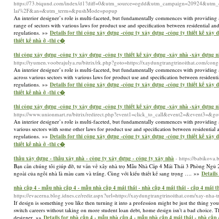
https://73.biqund.com/index/d1?diff=0&utm_source=ogdd&utm_campaign=20924&utm_c
lai%2F&an=&utm_term=&pushMode=popup
An interior designer’s role is multi-faceted, but fundamentally commences with providing a
range of sectors with various laws for product use and specification between residential and
regulations. »»
Details for thi công xây dựng -công ty xây dựng -công ty thiết kế xây
thiết kế nhà ở -thi c�
thi công xây dựng -công ty xây dựng -công ty thiết kế xây dựng -xây nhà -xây dựng nh
https://tyumen.voobrajulya.ru/bitrix/rk.php?goto=https://xaydungtrangtrinoithat.com/cong
An interior designer’s role is multi-faceted, but fundamentally commences with providing a
across various sectors with various laws for product use and specification between residenti
regulations. »»
Details for thi công xây dựng -công ty xây dựng -công ty thiết kế xây
thiết kế nhà ở -thi c�
thi công xây dựng -công ty xây dựng -công ty thiết kế xây dựng -xây nhà -xây dựng nh
https://www.unionmart.ru/bitrix/redirect.php?event1=click_to_call&event2=&event3=&got
An interior designer’s role is multi-faceted, but fundamentally commences with providing ac
various sectors with some other laws for product use and specification between residential
regulations. »»
Details for thi công xây dựng -công ty xây dựng -công ty thiết kế xây
thiết kế nhà ở -thi c�
thầu xây dựng - thầu xây nhà - công ty xây dựng - công ty xây nhà
- https://babikova.
Bạn cần chúng tôi giúp đỡ, tư vấn về xây nhà trọ Mẫu Nhà Cấp 4 Mái Thái 3 Phòng Ngủ
ngoài của ngôi nhà là màu cam và trắng. Cùng với kiểu thiết kế sang trọng …. »»
Details
nhà cấp 4 - mẫu nhà cấp 4 - mẫu nhà cấp 4 mái thái - nhà cấp 4 mái thái - cấp 4 mái th
https://evacerna.blog.idnes.cz/redir.aspx?url=https://xaydungtrangtrinoithat.com/xay-nh
If design is something you like then turning it into a profession might be just the thing yo
switch careers without taking on more student loan debt, home design isn't a bad choice. The
designer. »»
Details for nhà cấp 4 - mẫu nhà cấp 4 - mẫu nhà cấp 4 mái thái - nhà cấp 4 