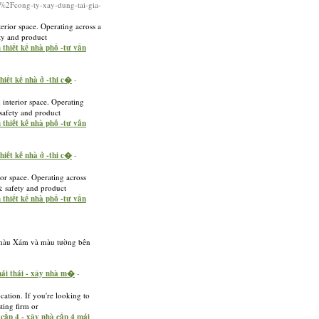
2Fcong-ty-xay-dung-tai-gia-
erior space. Operating across a
ety and product
 thiết kế nhà phố -tư vấn
hiết kế nhà ở -thi c�
-
 interior space. Operating
 safety and product
 thiết kế nhà phố -tư vấn
hiết kế nhà ở -thi c�
-
ior space. Operating across
 & safety and product
 thiết kế nhà phố -tư vấn
i màu Xám và màu tường bên
 mái thái - xây nhà m�
-
cation. If you're looking to
ting firm or
à cấp 4 - xây nhà cấp 4 mái