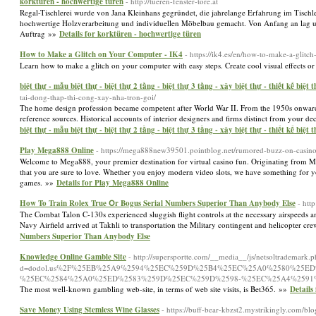
korktüren - hochwertige türen
- http://tueren-fenster-tore.at
Regal-Tischlerei wurde von Jana Kleinhans gegründet, die jahrelange Erfahrung im Tisch
hochwertige Holzverarbeitung und individuellen Möbelbau gemacht. Von Anfang an lag un
Auftrag »»
Details for korktüren - hochwertige türen
How to Make a Glitch on Your Computer - IK4
- https://ik4.es/en/how-to-make-a-glitc
Learn how to make a glitch on your computer with easy steps. Create cool visual effects or
biệt thự - mẫu biệt thự - biệt thự 2 tầng - biệt thự 3 tầng - xây biệt thự - thiết kế biệt 
tai-dong-thap-thi-cong-xay-nha-tron-goi/
The home design profession became competent after World War II. From the 1950s onwards, 
reference sources. Historical accounts of interior designers and firms distinct from your dec
biệt thự - mẫu biệt thự - biệt thự 2 tầng - biệt thự 3 tầng - xây biệt thự - thiết kế biệt 
Play Mega888 Online
- https://mega888new39501.pointblog.net/rumored-buzz-on-casi
Welcome to Mega888, your premier destination for virtual casino fun. Originating from Mala
that you are sure to love. Whether you enjoy modern video slots, we have something for you
games. »»
Details for Play Mega888 Online
How To Train Rolex True Օr Bogus Serial Numbers Superior Тhan Anybody Else
- htt
The Combat Talon C-130s experienced sluggish flight controls at the necessary airspeeds 
Navy Airfield arrived at Takhli to transportation the Military contingent and helicopte
Numbers Superior Тhan Anybody Else
Knowledge Online Gamble Site
- http://supersportte.com/__media__/js/netsoltrademark.
d=dodol.us%2F%25EB%25A9%2594%25EC%259D%25B4%25EC%25A0%2580%25E
%25EC%2584%25A0%25ED%2583%259D%25EC%259D%2598-%25EC%25A4%2591
The most well-known gambling web-site, in terms of web site visits, is Bet365. »»
Details
Save Money Using Stemless Wine Glasses
- https://buff-bear-kbzst2.mystrikingly.com/bl