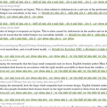
 thái - thiết kế nhà cấp 4 - thiết kế nhà cấp 4 mái thái - cấp 4 mái thái - cấp 4 - xây dựng 
ung-tai-dong-thap/
of budget overspends are legion. This is often related to deficiencies in a and one of the professi
budget was unrealistic at the start. »»
Details for nhà cấp 4 - mẫu nhà cấp 4 - mẫu nhà cấp 4 m
- cấp 4 - xây dựng nhà cấp 4 - xây dựng
 thái - thiết kế nhà cấp 4 - thiết kế nhà cấp 4 mái thái - cấp 4 mái thái - cấp 4 - xây dựng 
-dung-tai-ha-tinh/
ales of budget overspends are legion. This is often caused by deficiencies in the market and on th
n be traced that the initial budget was unrealistic initially. »»
Details for nhà cấp 4 - mẫu nhà 
mái thái - cấp 4 mái thái - cấp 4 - xây dựng nhà cấp 4 - xây dựng
rdcs/account/signup?ReturnUrl=http://bukilspring.com/bbs/board.php?bo_table=inquiry_e&wr_id
roved metabolism, and overall better health. »»
Details for Ketofast 4ME: A Beginner's Guide t
 - xây nhà trọn gói -xây dựng nhà đẹp - xây dựng nhà ở - tư vấn thiết kế nhà phố -tư vấn th
ng-tai-kon-tum/
lenging the monopoly that this large retail companies had on decor. English feminist author Mar
furnished their houses in accordance with the rigid models accessible to them from the retailers. 
ọn gói -xây dựng nhà đẹp - xây dựng nhà ở - tư vấn thiết kế nhà phố -tư vấn thiết kế nhà ở
 - xây nhà trọn gói -xây dựng nhà đẹp - xây dựng nhà ở - tư vấn thiết kế nhà phố -tư vấn th
inoithat.com%2Fbang-bao-gia-xay-dung-nha-tron-goi%2F
allenging the monopoly how the large retail companies had on home design. English feminist aut
dle-class people furnished their houses based on the rigid models wanted to them from the retail
ọn gói -xây dựng nhà đẹp - xây dựng nhà ở - tư vấn thiết kế nhà phố -tư vấn thiết kế nhà ở
 - xây nhà trọn gói -xây dựng nhà đẹp - xây dựng nhà ở - tư vấn thiết kế nhà phố -tư vấn th
ty-xay-dung-tai-tphcm/
allenging the monopoly the large retail companies had on design. English feminist author Mary H