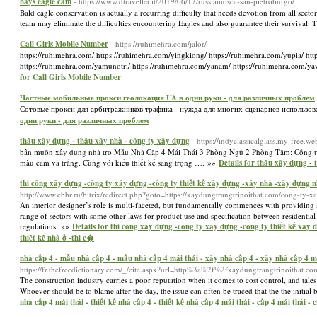
hays eagle cam
- https://www.dtraveller.it/2019/06/17/russiamosca-san-pietroburgo/
Bald eagle conservation is actually a recurring difficulty that needs devotion from all sect
team may eliminate the difficulties encountering Eagles and also guarantee their survival. Th
Call Girls Mobile Number
- https://ruhimehra.com/jalor/
https://ruhimehra.com/ https://ruhimehra.com/yingkiong/ https://ruhimehra.com/yupia/ ht
https://ruhimehra.com/yamunotri/ https://ruhimehra.com/yanam/ https://ruhimehra.com/yav
for Call Girls Mobile Number
Частные мобильные прокси геолокация UA в одни руки - для различных проблем
Сотовые прокси для арбитражников трафика - нужда для многих сценариев использов
одни руки - для различных проблем
thầu xây dựng - thầu xây nhà - công ty xây dựng
- https://indyclassicalglass.my-free.w
bận muốn xây dựng nhà trọ Mẫu Nhà Cấp 4 Mái Thái 3 Phòng Ngủ 2 Phòng Tắm: Công ty 
màu cam và trắng. Cùng với kiểu thiết kế sang trọng …. »»
Details for thầu xây dựng -
thi công xây dựng -công ty xây dựng -công ty thiết kế xây dựng -xây nhà -xây dựng nh
http://www.cbbr.ru/bitrix/redirect.php?goto=https://xaydungtrangtrinoithat.com/cong-ty-xa
An interior designer’s role is multi-faceted, but fundamentally commences with providing a
range of sectors with some other laws for product use and specification between residential
regulations. »»
Details for thi công xây dựng -công ty xây dựng -công ty thiết kế xây
thiết kế nhà ở -thi c�
nhà cấp 4 - mẫu nhà cấp 4 - mẫu nhà cấp 4 mái thái - xây nhà cấp 4 - xây nhà cấp 4 mái
https://fr.thefreedictionary.com/_/cite.aspx?url=http%3a%2f%2fxaydungtrangtrinoitha
The construction industry carries a poor reputation when it comes to cost control, and tale
Whoever should be to blame after the day, the issue can often be traced that the the initial 
nhà cấp 4 mái thái - thiết kế nhà cấp 4 - thiết kế nhà cấp 4 mái thái - cấp 4 mái thái 