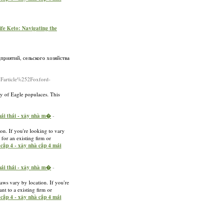
life Keto: Navigating the
приятий, сельского хозяйства
Farticle%252Foxford-
ity of Eagle populaces. This
 mái thái - xây nhà m�
-
ion. If you're looking to vary
 for an existing firm or
à cấp 4 - xây nhà cấp 4 mái
 mái thái - xây nhà m�
-
laws vary by location. If you're
nt to a existing firm or
à cấp 4 - xây nhà cấp 4 mái