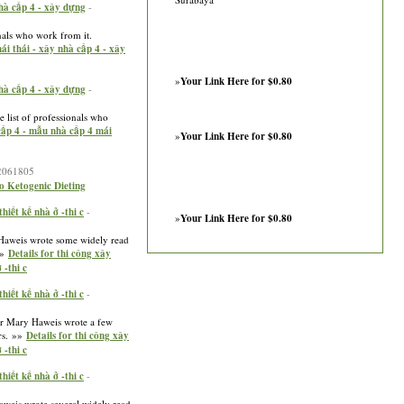
nhà cấp 4 - xây dựng
-
onals who work from it.
ái thái - xây nhà cấp 4 - xây
»
Your Link Here for $0.80
nhà cấp 4 - xây dựng
-
e list of professionals who
cấp 4 - mẫu nhà cấp 4 mái
»
Your Link Here for $0.80
=2061805
o Ketogenic Dieting
iết kế nhà ở -thi c
-
»
Your Link Here for $0.80
y Haweis wrote some widely read
»»
Details for thi công xây
 -thi c
iết kế nhà ở -thi c
-
hor Mary Haweis wrote a few
ers. »»
Details for thi công xây
 -thi c
iết kế nhà ở -thi c
-
aweis wrote several widely read