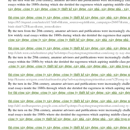
essays within the 1880s during which she derided the eagerness which aspiring middle-clas
xây dựng -công ty xây dựng -công ty thiết kế xây dựng -xây nhà -xây dựng nhà - xây nh
thi công xây dựng -công ty xây dựng -công ty thiết kế xây dựng -xây nhà -xây dựng nhà
https://65.biqund.com/index/d1?diff=0&utm_source=ogdd&utm_campaign=26607&utm
binh-dinh%2F&an=&utm_term=&site=
By the turn from the 20th century, amateur advisors and publications were increasingly c
few widely read essays within the 1880s during which she derided the eagerness that aspiri
công xây dựng -công ty xây dựng -công ty thiết kế xây dựng -xây nhà -xây dựng nhà - 
thi công xây dựng -công ty xây dựng -công ty thiết kế xây dựng -xây nhà -xây dựng nhà
http://club.west.cn/urlredirect.php?url=https://xaydungtrangtrinoithat.com/cong-ty-xay-du
By the turn in the 20th century, amateur advisors and publications were increasingly chal
essays within the 1880s by which she derided the eagerness which aspiring middle-class pe
-công ty xây dựng -công ty thiết kế xây dựng -xây nhà -xây dựng nhà - xây nhà trọn gó
thi công xây dựng -công ty xây dựng -công ty thiết kế xây dựng -xây nhà -xây dựng nhà
http://kisame.sextgem.com/chat/transfer.php?url=xaydungtrangtrinoithat.com%2Fcong-ty
By the turn in the 20th century, amateur advisors and publications were increasingly cha
read essays inside the 1880s through which she derided the eagerness in which aspiring mid
for thi công xây dựng -công ty xây dựng -công ty thiết kế xây dựng -xây nhà -xây dựng
thi công xây dựng -công ty xây dựng -công ty thiết kế xây dựng -xây nhà -xây dựng nhà
http://alt1.toolbarqueries.google.com.ni/url?q=https://xaydungtrangtrinoithat.com/cong-t
By the turn on the 20th century, amateur advisors and publications were increasingly cha
read essays inside the 1880s where she derided the eagerness which aspiring middle-class p
công ty xây dựng -công ty thiết kế xây dựng -xây nhà -xây dựng nhà - xây nhà trọn gói
thi công xây dựng -công ty xây dựng -công ty thiết kế xây dựng -xây nhà -xây dựng nh