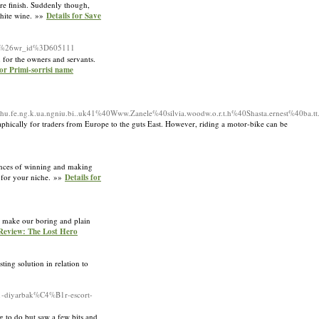
re finish. Suddenly though,
white wine. »»
Details for Save
ee%26wr_id%3D605111
 for the owners and servants.
for Primi-sorrisi name
fe.ng.k.ua.ngniu.bi..uk41%40Www.Zanele%40silvia.woodw.o.r.t.h%40Shasta.ernest%40ba.tt.
graphically for traders from Europe to the guts East. However, riding a motor-bike can be
ances of winning and making
s for your niche. »»
Details for
ho make our boring and plain
 Review: The Lost Hero
ting solution in relation to
1-diyarbak%C4%B1r-escort-
g to do but saw a few bits and